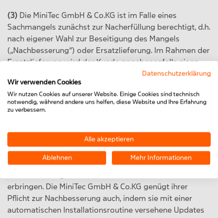
(3)
Die MiniTec GmbH & Co.KG ist im Falle eines
Sachmangels zunächst zur Nacherfüllung berechtigt, d.h.
nach eigener Wahl zur Beseitigung des Mangels
(„Nachbesserung“) oder Ersatzlieferung. Im Rahmen der
Ersatzlieferung wird der Kunde gegebenenfalls einen
neuen Stand der Software übernehmen, es sei denn dies
Datenschutzerklärung
Wir verwenden Cookies
führt zu unzumutbaren Beeinträchtigungen. Bei
Wir nutzen Cookies auf unserer Website. Einige Cookies sind technisch
Rechtsmängeln wird die MiniTec GmbH & Co.KG dem
notwendig, während andere uns helfen, diese Website und Ihre Erfahrung
Kunden nach eigener Wahl eine rechtlich einwandfreie
zu verbessern.
Nutzungsmöglichkeit an der Software verschaffen oder
diese so abändern, dass keine Rechte Dritter mehr
Alle akzeptieren
verletzt werden.
Ablehnen
Mehr Informationen
(4)
Die MiniTec GmbH & Co.KG ist berechtigt, die
Gewährleistung in den Räumlichkeiten des Kunden zu
erbringen. Die MiniTec GmbH & Co.KG genügt ihrer
Pflicht zur Nachbesserung auch, indem sie mit einer
automatischen Installationsroutine versehene Updates