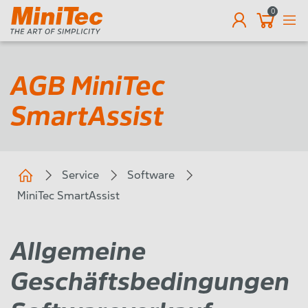
0
EN
AGB MiniTec
SmartAssist
Service
Software
MiniTec SmartAssist
Allgemeine
Geschäftsbedingungen