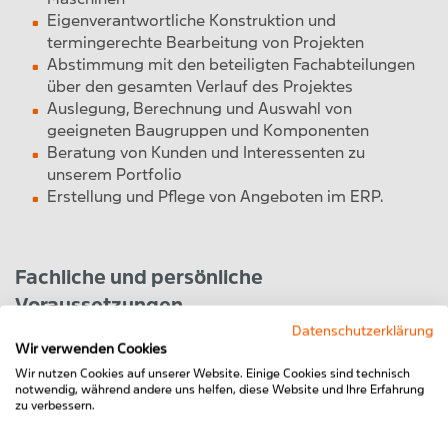
Eigenverantwortliche Konstruktion und
termingerechte Bearbeitung von Projekten
Abstimmung mit den beteiligten Fachabteilungen
über den gesamten Verlauf des Projektes
Auslegung, Berechnung und Auswahl von
geeigneten Baugruppen und Komponenten
Beratung von Kunden und Interessenten zu
unserem Portfolio
Erstellung und Pflege von Angeboten im ERP.
Fachliche und persönliche
Voraussetzungen
Datenschutzerklärung
Lehre oder Weiterbildung Fachrichtung
Wir verwenden Cookies
Konstruktion
Wir nutzen Cookies auf unserer Website. Einige Cookies sind technisch
Berufserfahrung in der eigenverantwortlichen
notwendig, während andere uns helfen, diese Website und Ihre Erfahrung
Konstruktion von Einzelteilen, Baugruppen und
zu verbessern.
Anlagen