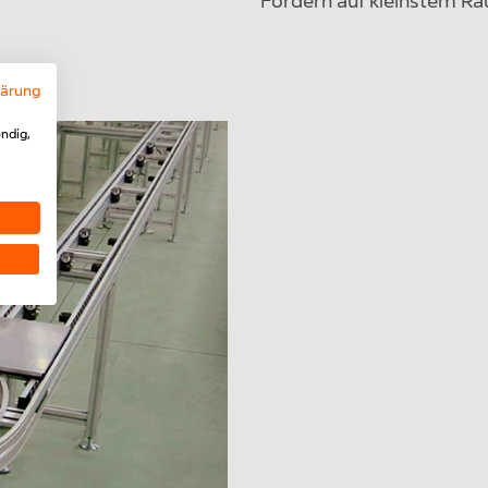
Fördern auf kleinstem R
lärung
ndig,