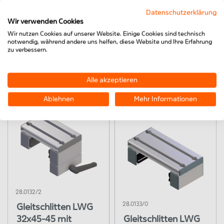
Datenschutzerklärung
Wir verwenden Cookies
Wir nutzen Cookies auf unserer Website. Einige Cookies sind technisch
28.0132/1
notwendig, während andere uns helfen, diese Website und Ihre Erfahrung
28.0132/0
Gleitschlitten LWG
zu verbessern.
Gleitschlitten LWG
32x45-45 mit
32 x 45 - 45
Klemmung oben
Alle akzeptieren
Ablehnen
Mehr Informationen
28.0132/2
28.0133/0
Gleitschlitten LWG
32x45-45 mit
Gleitschlitten LWG