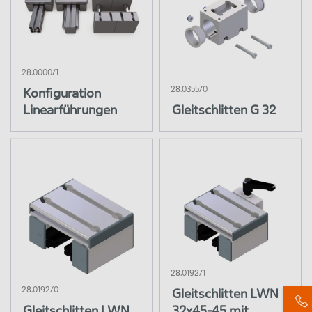
Konfiguration Gleitführungen
Gleitschlitten G 32
Gleitschlitten Serie LWN
28.0000/1
Gleitschlitten Serie LWG
Zurücksetzen
Menü Schließen
28.0355/0
Konfiguration
Gleitleisten
Linearführungen
Gleitschlitten G 32
Linearsystem LB
Linearlager
Wellenböcke
Gehäuseeinheiten
Quattro Linearschlitten
28.0192/1
28.0192/0
Gleitschlitten LWN
Traverse
Gleitschlitten LWN
32x45-45 mit