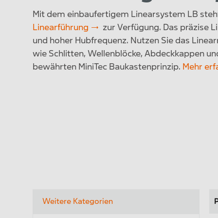
Mit dem einbaufertigem Linearsystem LB steht 
Linearführung
zur Verfügung. Das präzise L
und hoher Hubfrequenz. Nutzen Sie das Line
wie Schlitten, Wellenblöcke, Abdeckkappen u
bewährten MiniTec Baukastenprinzip.
Mehr erf
Präzisionsstahlwellen in
Li
Weitere Kategorien
P
eigener Fertigung