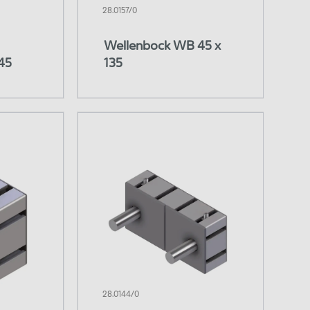
28.0157/0
Wellenbock WB 45 x
45
135
28.0144/0