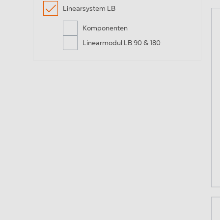
Linearsystem LB
Gleitführungen
Li
Komponenten
Linearmodul LB 90 & 180
Gehäuseeinheiten
Qu