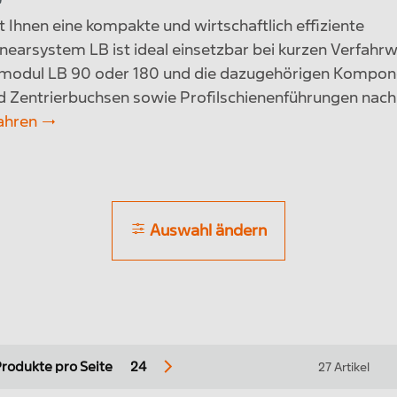
Ihnen eine kompakte und wirtschaftlich effiziente
inearsystem LB ist ideal einsetzbar bei kurzen Verfahr
armodul LB 90 oder 180 und die dazugehörigen Kompo
nd Zentrierbuchsen sowie Profilschienenführungen nac
ahren
Auswahl ändern
Zurücksetzen
Menü Schließen
nearmodule
Linearsystem LR
rodukte pro Seite
24
27 Artikel