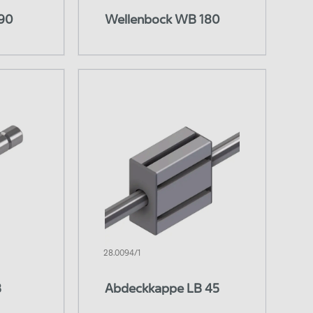
90
Wellenbock WB 180
28.0094/1
B
Abdeckkappe LB 45