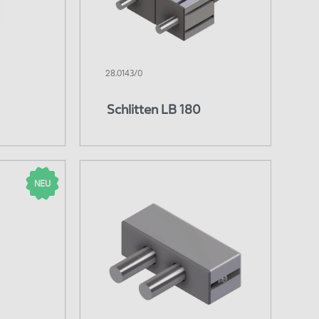
28.0143/0
Schlitten LB 180
NEU