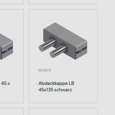
28.0101/0
 45 x
Abdeckkappe LB
45x135 schwarz