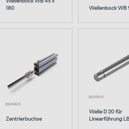
Wellenbock WB 45 x
180
Wellenbock WB 
28.0154/0
28.0146/0
Welle D 20 für
Zentrierbuchse
Linearführung L