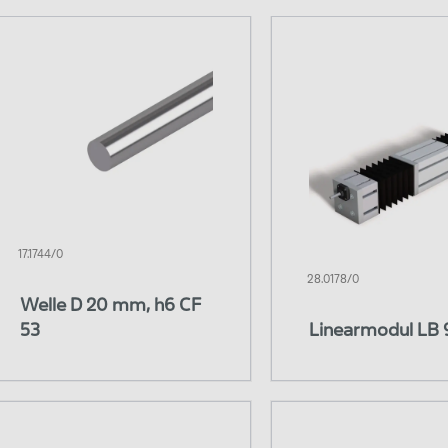
nearsystem LB
Linearlager
attro Linearschlitten
Traverse
17.1744/0
28.0178/0
Welle D 20 mm, h6 CF
53
Linearmodul LB 