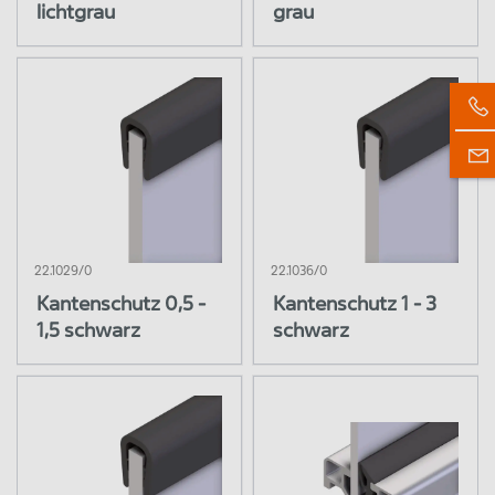
Einfass- und Abdeckprofile
lichtgrau
grau
Kantenschutz
Steckdichtungen
Dicht- und Auflageprofile
Gleitschienen & Gleitleisten
Führungsprofile
Dicht- und Auflagenprofile
Signalprofile
22.1029/0
22.1036/0
Einbaufertige Elemente für Hub- und
Kantenschutz 0,5 -
Kantenschutz 1 - 3
Schiebetüren
1,5 schwarz
schwarz
Elektroinstallation
Werkzeuge
Antrieb & Steuerung