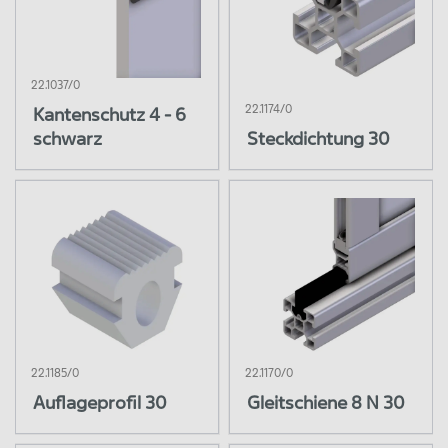
Pneumatik
Hydrauliksystem
22.1037/0
22.1174/0
Kantenschutz 4 - 6
schwarz
Steckdichtung 30
22.1185/0
22.1170/0
Auflageprofil 30
Gleitschiene 8 N 30