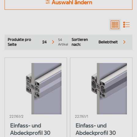
Auswahl ändern
Profile
Abdeckkappen
Produkte pro
54
Sortieren
24
Beliebtheit
Artikel
Seite
nach:
Verbindungselemente
Scharniere & Gelenke
Griffe, Schlösser & Anschläge
Füße, Rollen, Bodenbefestigungen &
Verstrebungen
Befestigung von Flächenelementen
22.1161/2
22.1161/1
Zurücksetzen
Menü Schließen
Einfass- und
Einfass-, Abdeck-, Gleit- und Dichtprofile
Einfass- und
Abdeckprofil 30
Abdeckprofil 30